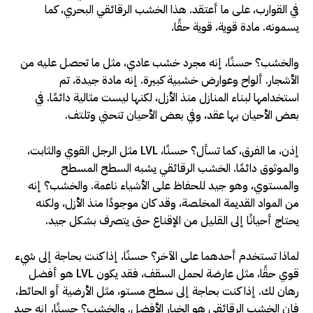
في القوارب، على ما أعتقد. هذا الخشب الرقائقي البحري، كما
يسمونه. مادة قوية، قوية حقًا.
والخشب؟ حسنًا، إنه مجرد خشب عادي، مثل ما تحصل عليه من
الأشجار. ألواح وعوارض خشبية كبيرة. إنه مادة جيدة، تم
استخدامها لبناء المنازل منذ الأزل، لكنها ليست مثالية دائمًا. في
بعض الأحيان بها عقد، وفي بعض الأحيان تنحني وتلتف.
إذن، ما الفرق، كما تسأل؟ حسنًا، LVL مثل الرجل القوي والثابت،
والموثوق دائمًا. الخشب الرقائقي يشبه السطح المسطح
والمستوي، وهو جيد للحفاظ على الأشياء ناعمة. والخشب؟ إنه
من المواد القديمة المخلصة، وقد كان موجودًا منذ الأزل، ولكنه
يحتاج أحيانًا إلى القليل من الإقناع حتى يتصرف بشكل جيد.
لماذا تستخدم أحدهما على الآخر؟ حسنًا، إذا كنت بحاجة إلى شيء
قوي حقًا، مثل عارضة لحمل السقف، فقد يكون LVL هو أفضل
رهان لك. إذا كنت بحاجة إلى سطح مستو، مثل الأرضية أو الحائط،
فإن الخشب الرقائقي هو الخيار الأفضل. والخشب؟ حسنًا، إنه جيد