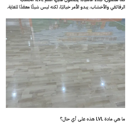
الرقائقي والأخشاب. يبدو الأمر خياليًا، لكنه ليس شيئًا معقدًا للغاية.
ما هي مادة LVL هذه على أي حال؟