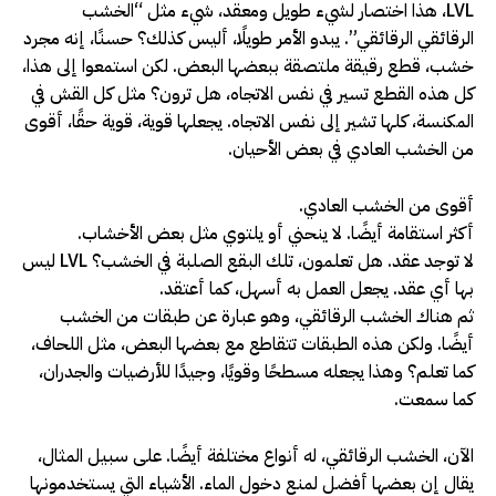
LVL، هذا اختصار لشيء طويل ومعقد، شيء مثل “الخشب
الرقائقي الرقائقي”. يبدو الأمر طويلًا، أليس كذلك؟ حسنًا، إنه مجرد
خشب، قطع رقيقة ملتصقة ببعضها البعض. لكن استمعوا إلى هذا،
كل هذه القطع تسير في نفس الاتجاه، هل ترون؟ مثل كل القش في
المكنسة، كلها تشير إلى نفس الاتجاه. يجعلها قوية، قوية حقًا، أقوى
من الخشب العادي في بعض الأحيان.
أقوى من الخشب العادي.
أكثر استقامة أيضًا. لا ينحني أو يلتوي مثل بعض الأخشاب.
لا توجد عقد. هل تعلمون، تلك البقع الصلبة في الخشب؟ LVL ليس
بها أي عقد. يجعل العمل به أسهل، كما أعتقد.
ثم هناك الخشب الرقائقي، وهو عبارة عن طبقات من الخشب
أيضًا. ولكن هذه الطبقات تتقاطع مع بعضها البعض، مثل اللحاف،
كما تعلم؟ وهذا يجعله مسطحًا وقويًا، وجيدًا للأرضيات والجدران،
كما سمعت.
الآن، الخشب الرقائقي، له أنواع مختلفة أيضًا. على سبيل المثال،
يقال إن بعضها أفضل لمنع دخول الماء. الأشياء التي يستخدمونها