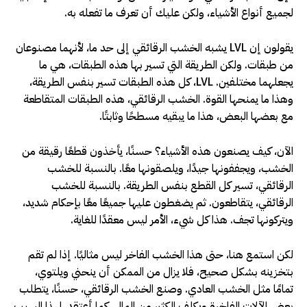
لجميع أنواع الأشياء، ولكن عليك أن تعرف ما تفعله به.
يقولون إن LVL يشبه الخشب الرقائقي إلى حد ما، لأنهما مصنوعان
من طبقات. ولكن الطريقة التي تسير بها هذه الطبقات، هي ما
يجعلهما مختلفين. LVL، كل هذه الطبقات تسير بنفس الطريقة،
وهذا ما يمنحها القوة. الخشب الرقائقي، هذه الطبقات المتقاطعة
مع بعضها البعض، هذا ما يبقيه مسطحًا وثابتًا.
الآن، كيف يصنعون هذه الأشياء؟ حسنًا، يأخذون قطعًا رقيقة من
الخشب، ويجففونها جيدًا، ويلصقونها معًا. بالنسبة للخشب
الرقائقي، تسير كل القطع بنفس الطريقة. بالنسبة للخشب
الرقائقي، يتقاطعون. ثم يضغطون عليها جميعًا معًا بإحكام شديد،
ويتركونها تجف. هذا كل شيء، الأمر ليس معقدًا للغاية.
لكن استمع هنا، حتى هذا الخشب الفاخر ليس مثاليًا. إذا لم تقم
بتخزينه بشكل صحيح، فلا يزال من الممكن أن ينحني ويلتوي،
تمامًا مثل الخشب العادي. وصنع الخشب الرقائقي، حسنًا، يتطلب
بعض الآلات الفاخرة ويكلف الكثير من المال، كما أعتقد. لهذا السبب