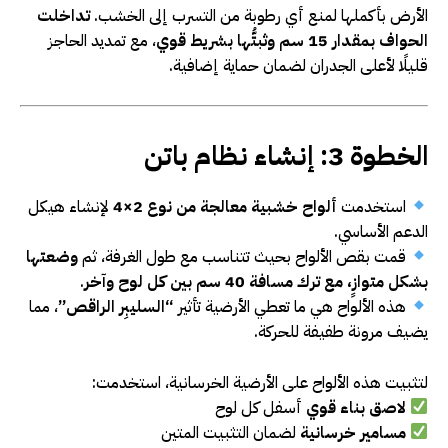
الأرض بأكملها لمنع أي رطوبة من التسرب إلى الخشب.
تداخلت
الحواف بمقدار 15 سم وثبتُّها بشريط قوي
، مع تمديد الحاجز
قليلًا لأعلى الجدران لضمان حماية إضافية.
الخطوة 3: إنشاء نظام باتن
استخدمت
ألواح خشبية معالجة من نوع 2×4
لإنشاء هيكل
الدعم الأساسي.
قمت بقص الألواح بحيث تتناسب مع طول الغرفة، ثم
وضعتها
بشكل متوازٍ، مع ترك مسافة 40 سم بين كل لوح وآخر
.
هذه الألواح هي ما تعطي الأرضية تأثير
“السليبِر الراقص”
، مما
يضيف مرونة طفيفة للحركة.
لتثبيت هذه الألواح على الأرضية الخرسانية، استخدمت:
لاصق بناء قوي
أسفل كل لوح
مسامير خرسانية
لضمان التثبيت المتين