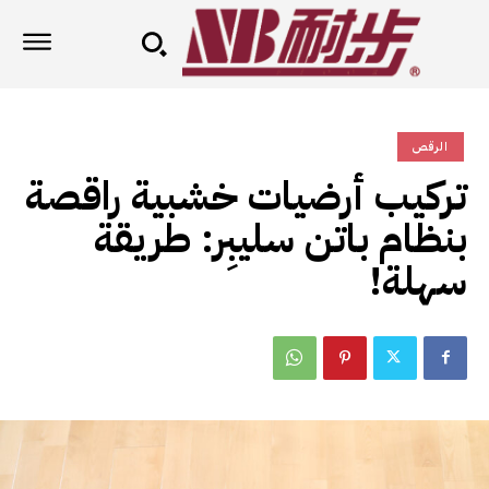
الرقص
تركيب أرضيات خشبية راقصة
بنظام باتن سليبِر: طريقة
سهلة!