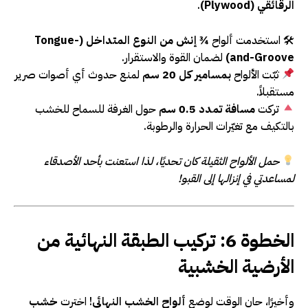
الرقائقي (Plywood)
.
🛠 استخدمت ألواح
¾ إنش من النوع المتداخل (Tongue-
and-Groove)
لضمان القوة والاستقرار.
ثبّت الألواح
بمسامير كل 20 سم
لمنع حدوث أي أصوات صرير
مستقبلاً.
تركت
مسافة تمدد 0.5 سم
حول الغرفة للسماح للخشب
بالتكيف مع تغيّرات الحرارة والرطوبة.
حمل الألواح الثقيلة كان تحديًا، لذا استعنت بأحد الأصدقاء
لمساعدتي في إنزالها إلى القبو!
الخطوة 6: تركيب الطبقة النهائية من
الأرضية الخشبية
وأخيرًا، حان الوقت لوضع
ألواح الخشب النهائي
! اخترت
خشب