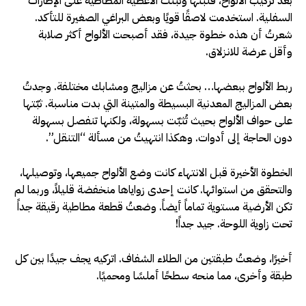
بعد تركيب الألواح، قلبتها وثبتت الأغطية المطاطية على الإطارات
السفلية. استخدمت لاصقًا قويًا وبعض البراغي الصغيرة للتأكد.
شعرتُ أن هذه خطوة جيدة، فقد أصبحت الألواح أكثر صلابة
وأقل عرضة للانزلاق.
ربط الألواح ببعضها… بحثتُ عن مزاليج ومشابك مختلفة. وجدتُ
بعض المزاليج المعدنية البسيطة والمتينة التي بدت مناسبة. ثبّتها
على حواف الألواح بحيث تُثبّت بسهولة، ولكنها تنفصل بسهولة
دون الحاجة إلى أدوات. وهكذا انتهيتُ من مسألة “التنقل”.
الخطوة الأخيرة قبل الانتهاء كانت وضع الألواح جميعها، وتوصيلها،
والتحقق من استوائها. كانت إحدى زواياها منخفضة قليلاً، وربما لم
تكن الأرضية مستوية تماماً أيضاً. وضعتُ قطعة مطاطية رقيقة جداً
تحت زاوية اللوحة. جيد جداً!
أخيرًا، وضعتُ طبقتين من الطلاء الشفاف. اتركيه يجف جيدًا بين كل
طبقة وأخرى، مما منحه سطحًا أملسًا ومحميًا.