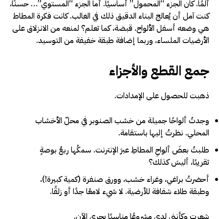
ألمًا. كان الجزء “المحمول” أساسيًا. أما الجزء “المستوي”… حسنًا،
كنت آمل أن يُعالج البناء الدقيق ذلك في الغالب. كانت فكرة المطاط
هي وضعه أسفل الألواح. قبضة، كما تعلم؟ لمنعه من الانزلاق على
الأرضيات الملساء، وربما إضافة طبقة خفيفة من التوسيد.
جمع القطع والأجزاء
ذهبت للحصول على الإمدادات.
وجدتُ ألواحًا جميلة من خشب الصنوبر في محلّ الأخشاب
المحلي. نظرتُ إليها باستقامة.
طلبتُ بعضَ ألواحِ المطاطِ عبرَ الإنترنت. سمكُها ربعُ بوصةٍ
تقريبًا، أليسَ كذلك؟
أحضرتُ براغي، وغراء خشب، وورق صنفرة (كمية كبيرة!)،
وطبقة طلاء شفافة للأرضية. لا شيء لامعًا جدًا أو زلقًا.
شعرت وكأنني لدي مشروعًا مناسبًا يجري الآن.