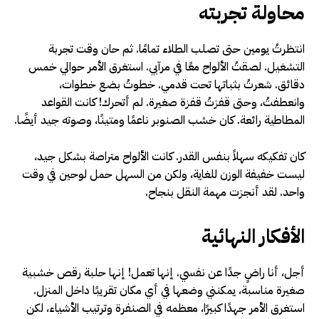
محاولة تجربته
انتظرتُ يومين حتى تصلب الطلاء تمامًا. ثم حان وقت تجربة
التشغيل. لصقتُ الألواح معًا في مرآبي. استغرق الأمر حوالي خمس
دقائق. شعرتُ بثباتها تحت قدمي. خطوتُ بضع خطوات،
وانعطفتُ، وحتى قفزتُ قفزة صغيرة. لم أتحرك! كانت القواعد
المطاطية رائعة. كان خشب الصنوبر ناعمًا ومتينًا، وصوته جيد أيضًا.
كان تفكيكه سهلاً بنفس القدر. كانت الألواح متراصة بشكل جيد،
ليست خفيفة الوزن للغاية، ولكن من السهل حمل لوحين في وقت
واحد. لقد أنجزت مهمة النقل بنجاح.
الأفكار النهائية
أجل، أنا راضٍ جدًا عن نفسي. إنها تعمل! إنها حلبة رقص خشبية
صغيرة مناسبة، يمكنني وضعها في أي مكان تقريبًا داخل المنزل.
استغرق الأمر جهدًا كبيرًا، معظمه في الصنفرة وترتيب الأشياء، لكن