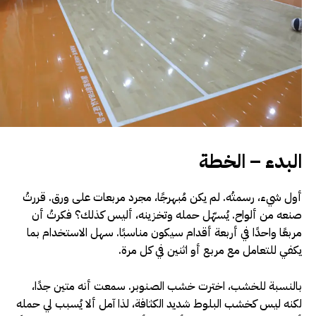
البدء – الخطة
أول شيء، رسمتُه. لم يكن مُبهرجًا، مجرد مربعات على ورق. قررتُ
صنعه من ألواح. يُسهّل حمله وتخزينه، أليس كذلك؟ فكرتُ أن
مربعًا واحدًا في أربعة أقدام سيكون مناسبًا. سهل الاستخدام بما
يكفي للتعامل مع مربع أو اثنين في كل مرة.
بالنسبة للخشب، اخترت خشب الصنوبر. سمعت أنه متين جدًا،
لكنه ليس كخشب البلوط شديد الكثافة، لذا آمل ألا يُسبب لي حمله