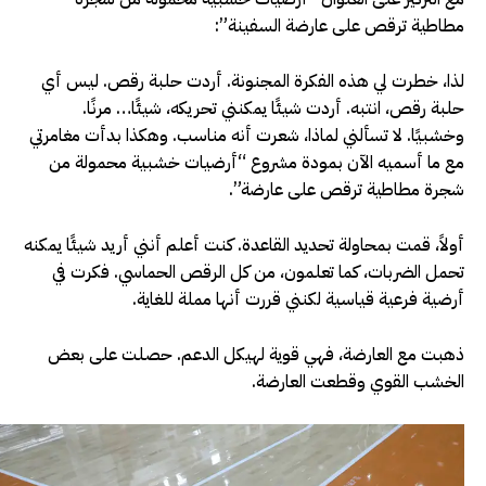
مطاطية ترقص على عارضة السفينة”:
لذا، خطرت لي هذه الفكرة المجنونة. أردت حلبة رقص. ليس أي
حلبة رقص، انتبه. أردت شيئًا يمكنني تحريكه، شيئًا… مرنًا.
وخشبيًا. لا تسألني لماذا، شعرت أنه مناسب. وهكذا بدأت مغامرتي
مع ما أسميه الآن بمودة مشروع “أرضيات خشبية محمولة من
شجرة مطاطية ترقص على عارضة”.
أولاً، قمت بمحاولة تحديد القاعدة. كنت أعلم أنني أريد شيئًا يمكنه
تحمل الضربات، كما تعلمون، من كل الرقص الحماسي. فكرت في
أرضية فرعية قياسية لكنني قررت أنها مملة للغاية.
ذهبت مع العارضة، فهي قوية لهيكل الدعم. حصلت على بعض
الخشب القوي وقطعت العارضة.