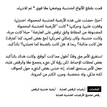
قمت بقطع الألواح الخشبية ووضعها معًا فوق * تم الانتهاء.
أخيرًا، حصلت على هذه الأرضية الخشبية المحمولة. اختبرتها،
وقفزت عليها، وحركتها * كانت “الأرضية الخشبية المحمولة
المصنوعة من المطاط والتي ترقص على العارضة” حية! كانت مرنة،
وكانت خشبية، وكان بإمكاني تحريكها (مع بعض الجهد، كما أعترف).
هل كانت مثالية؟ ربما لا. هل كانت بالضبط كما تخيلتها؟ بالتأكيد.
استغرق الأمر مني وقتًا أطول مما كنت أتوقع، وكانت هناك بالتأكيد
بعض لحظات الإحباط. لكن رؤية كل شيء يتجمع معًا والرقص عليه،
جعل الأمر يستحق العناء. إنه خشن بعض الشيء حول الحواف،
لكنه ملكي، وله شخصية. ومرن. الكثير من المرونة.
العلامات
أرضيات الرقص الصلبة
أرضية خشبية للرقص
رقص تجميع الأرضيات الخشبية الصلبة