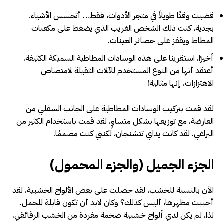
قضيت وقتًا طويلاً في متجر الأدوات، فقط… أتحسس الأشياء.
بجدية، كنت ذلك الشخص الغريب الذي يضغط على مكعبات
المطاط ويقفز على حصائر العينات.
أخيرًا، استقرينا على هذه الوسادات المطاطية السميكة الكثيفة.
أعتقد أنها من النوع المستخدم للآلات الثقيلة لامتصاص
الاهتزازات. إنها مثالية!
لقد قمت بتركيب الوسادات المطاطية على الجانب السفلي من
العارضة، مع توزيعها بشكل متساوٍ. لقد قمت باستخدام الكثير من
البراغي. لقد كانت يداي تتشنجان، لكنني كنت مصممًا.
الجزء الجميل (والجزء المحمول)
الآن بالنسبة للخشب، لقد حصلت على بعض الألواح الخشبية. لقد
أحببت مظهرها، أليس كذلك؟ وكان لابد أن تكون قابلة للحمل.
لذا، لم يكن لدي ألواح خشبية ضخمة مفردة من الخشب الرقائقي.