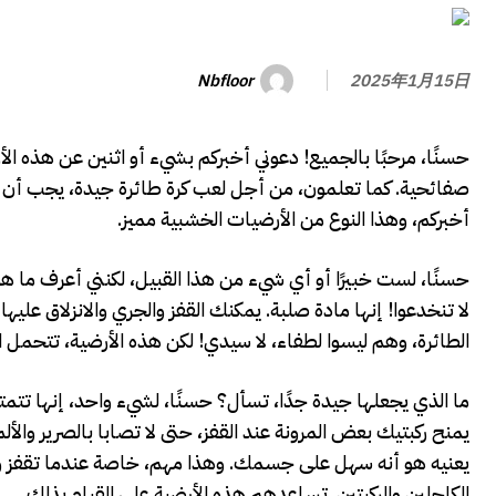
Nbfloor
2025年1月15日
حسنًا، مرحبًا بالجميع! دعوني أخبركم بشيء أو اثنين عن هذه
صفائحية. كما تعلمون، من أجل لعب كرة طائرة جيدة، يجب أن 
أخبركم، وهذا النوع من الأرضيات الخشبية مميز.
حسنًا، لست خبيرًا أو أي شيء من هذا القبيل، لكنني أعرف ما ه
لا تنخدعوا! إنها مادة صلبة. يمكنك القفز والجري والانزلاق علي
الطائرة، وهم ليسوا لطفاء، لا سيدي! لكن هذه الأرضية، تتحمل
ما الذي يجعلها جيدة جدًا، تسأل؟ حسنًا، لشيء واحد، إنها تتمتع 
يمنح ركبتيك بعض المرونة عند القفز، حتى لا تصابا بالصرير والأ
يعنيه هو أنه سهل على جسمك. وهذا مهم، خاصة عندما تقفز وت
الكاحلين والركبتين. تساعدهم هذه الأرضية على القيام بذلك.