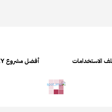
لف الاستخدامات
أفضل مشروع DIY: أرضية خشبية من LVL للكرة الطائرة!