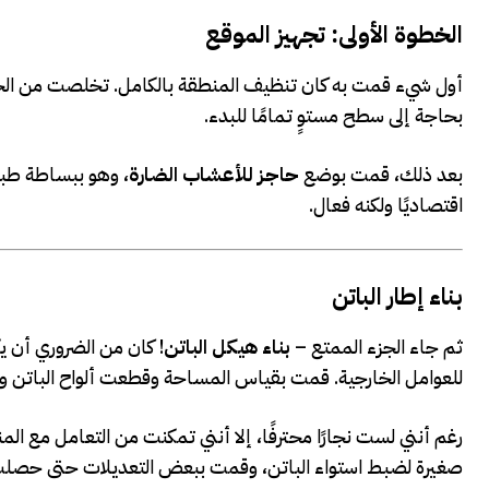
الخطوة الأولى: تجهيز الموقع
أول شيء قمت به كان تنظيف المنطقة بالكامل. تخلصت من الحجا
بحاجة إلى سطح مستوٍ تمامًا للبدء.
بعد ذلك، قمت بوضع
حاجز للأعشاب الضارة
، وهو ببساطة طبق
اقتصاديًا ولكنه فعال.
بناء إطار الباتن
ثم جاء الجزء الممتع –
بناء هيكل الباتن
! كان من الضروري أن 
للعوامل الخارجية. قمت بقياس المساحة وقطعت ألواح الباتن وف
رغم أنني لست نجارًا محترفًا، إلا أنني تمكنت من التعامل م
صغيرة لضبط استواء الباتن، وقمت ببعض التعديلات حتى حصلت في