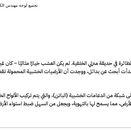
رة في حديقة منزلي الخلفية. لم يكن العشب خيارًا مثاليًا – كان غير
بدأت أبحث عن بدائل، ووجدت أن الأرضيات الخشبية المحمولة تقدم تو
ى شبكة من الدعامات الخشبية (الباتن)، والتي يتم تركيب الألواح ال
لأرض، مما يسمح لها بالتهوية، ويجعل من السهل ضبط استواء الأرض