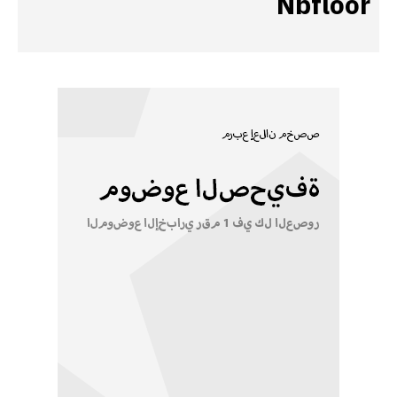
Nbfloor