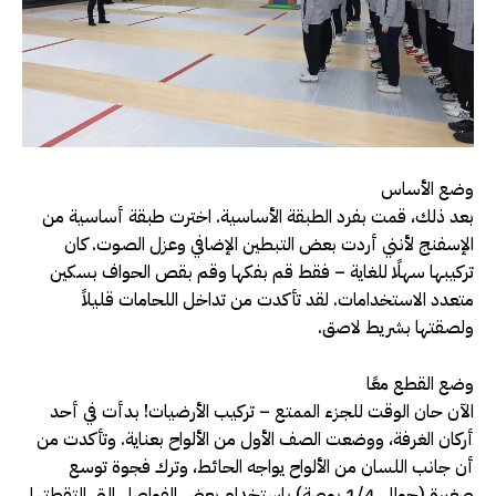
وضع الأساس
بعد ذلك، قمت بفرد الطبقة الأساسية. اخترت طبقة أساسية من
الإسفنج لأنني أردت بعض التبطين الإضافي وعزل الصوت. كان
تركيبها سهلًا للغاية – فقط قم بفكها وقم بقص الحواف بسكين
متعدد الاستخدامات. لقد تأكدت من تداخل اللحامات قليلاً
ولصقتها بشريط لاصق.
وضع القطع معًا
الآن حان الوقت للجزء الممتع – تركيب الأرضيات! بدأت في أحد
أركان الغرفة، ووضعت الصف الأول من الألواح بعناية. وتأكدت من
أن جانب اللسان من الألواح يواجه الحائط، وترك فجوة توسع
صغيرة (حوالي 1/4 بوصة) باستخدام بعض الفواصل التي التقطتها