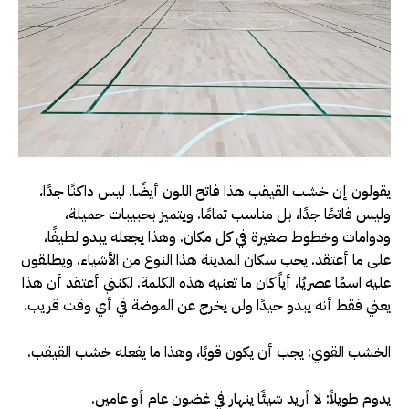
يقولون إن خشب القيقب هذا فاتح اللون أيضًا. ليس داكنًا جدًا،
وليس فاتحًا جدًا، بل مناسب تمامًا. ويتميز بحبيبات جميلة،
ودوامات وخطوط صغيرة في كل مكان. وهذا يجعله يبدو لطيفًا،
على ما أعتقد. يحب سكان المدينة هذا النوع من الأشياء. ويطلقون
عليه اسمًا عصريًا، أياً كان ما تعنيه هذه الكلمة. لكنني أعتقد أن هذا
يعني فقط أنه يبدو جيدًا ولن يخرج عن الموضة في أي وقت قريب.
الخشب القوي: يجب أن يكون قويًا، وهذا ما يفعله خشب القيقب.
يدوم طويلاً: لا أريد شيئًا ينهار في غضون عام أو عامين.