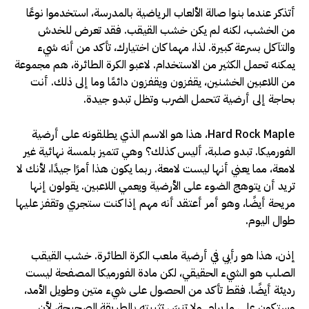
أتذكر عندما بنوا صالة الألعاب الرياضية بالمدرسة، استخدموا نوعًا
من الخشب، لكنه لم يكن خشب القيقب. فقد تعرض للخدش
والتآكل بسرعة كبيرة. لذا، مهما كان اختيارك، تأكد من أنه شيء
يمكنه تحمل الكثير من الاستخدام. لاعبو الكرة الطائرة، هم مجموعة
من اللاعبين الخشنين، يقفزون ويقفزون دائمًا وما إلى ذلك. أنت
بحاجة إلى أرضية تتحمل الضرب وتظل تبدو جيدة.
Hard Rock Maple، هذا هو الاسم الذي يطلقونه على أرضية
الفورميكا. تبدو صلبة، أليس كذلك؟ وهي تتميز بلمسة نهائية غير
لامعة، مما يعني أنها ليست لامعة. ربما يكون هذا أمرًا جيدًا، لأنك لا
تريد أن يتوهج الضوء على الأرضية ويعمي اللاعبين. يقولون إنها
مريحة أيضًا، وهو أمر أعتقد أنه مهم إذا كنت ستجري وتقفز عليها
طوال اليوم.
إذن، هذا هو رأيي في أرضية ملعب الكرة الطائرة. خشب القيقب
الصلب هو الشيء الحقيقي، لكن مادة الفورميكا المصفحة ليست
رديئة أيضًا. فقط تأكد من الحصول على شيء متين وطويل الأمد،
وستكون على ما يرام. ولا تنسَ تثبيته بالطريقة الصحيحة، لأن