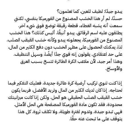
يبدو جيدًا: لطيف للعين، كما تعلمون؟
حسنًا، لم أر هذا الخشب المصنوع من الفورميكا بنفسي، لكنني
سمعت أنه يشبه الغطاء، قطعة رقيقة توضع فوق شيء آخر.
يطلقون عليه اسم الرقائق. يبدو أنيقًا، أليس كذلك؟ هذا الخشب
المصنوع من الفورميكا، يجعلونه يبدو وكأنه خشب القيقب الصلب.
لذا، يمكنك الحصول على مظهر الخشب دون دفع الكثير من المال،
على حد اعتقادي. يقولون إنه قوي جدًا أيضًا، وسهل التنظيف.
وهذا أمر جيد، لأن ملاعب الكرة الطائرة تتسخ بسبب العرق
والأوساخ.
إذا كنت تنوي تركيب أرضية كرة طائرة جديدة، فعليك التفكير فيما
تحتاجه. إذا كان لديك الكثير من المال وتريد الأفضل، فربما يكون
خشب القيقب الصلب الحقيقي هو الحل. ولكن إذا كانت ميزانيتك
محدودة، فقد تكون مادة الفورميكا المصفحة هي الحل الأمثل.
فهي تبدو جيدة، وتدوم لفترة طويلة، ولا تكلف ثروة. كل هذا
يتوقف على ما تبحث عنه حقًا.