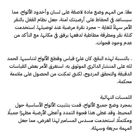
معًا. من المهم وضع مادة لاصقة على لسان وأخدود الألواح، مما
سيساعد في الحفاظ على أرضيتك آمنة. جعل نظام القفل بالنقر
الأمر سهلاً للغاية – مجرد نقرة مرضية عند توصيلها. استخدمت
كتلة نقر ومطرقة مطاطية لدفعها برفق في مكانها، مع التأكد من
عدم وجود فجوات.
. بالنسبة لهذه البقع، كان عليّ قياس وقطع الألواح لتناسبها. الحمد
لله على المنشار الدائري الموثوق به. استغرق الأمر بعض القياسات
الدقيقة والتحقق المزدوج، لكنني تمكنت من الحصول على ملاءمة
محكمة.
اللمسات النهائية
بمجرد وضع جميع الألواح، قمت بتثبيت الألواح الأساسية حول
المحيط. وقد غطى هذا فجوة التمدد وأعطى الأرضية مظهرًا جميلًا
ومكتملًا. استخدمت مسدس المسامير لهذا الغرض، مما جعل
المهمة سريعة وسهلة.