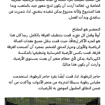
الخاصة بي. لطالما أردت أن يكون لديّ شعور جيد بالملعب، وبدا
هذا المشروع وكأنه مشروع يمكن تنفيذه بنفسي. لذا، شمررت عن
ساعدي وبدأت العمل.
التحضير هو المفتاح
أولاً وقبل كل شيء، قمت بتنظيف الغرفة بالكامل. ربما كان هذا
هو الجزء الأكثر إرهاقًا، حيث قمت بنقل جميع معدات الصالة
الرياضية والأوزان وجهاز المشي الضخم. بمجرد أن أصبحت الغرفة
فارغة، قمت بكنس الأرضية الخرسانية وتنظيفها بالمكنسة
الكهربائية. يمكن لأي حطام صغير أن يعبث بمستوى الأرضية،
وأردت أن يكون هذا مثاليًا.
حاجز للرطوبة. لذا، قمت أيضًا بفرد حاجز للرطوبة. استخدمت
مقياس رطوبة بسيطًا اشتريته من متجر الأدوات. وتأكدت من أنه
ضمن النطاق المقبول الموصى به للأرضيات.