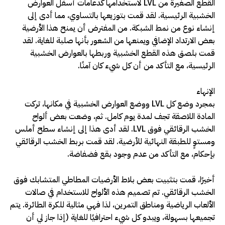
القطع الصغيرة من LVL لاستخدامها كدعامات أسفل العوارض
الخشبية الرئيسية. لقد قمت بتوزيعها بالتساوي، مما أدى إلى
إنشاء نوع من نمط الشبكة. من المفترض أن يمنح هذا الأرضية
بعض الارتداد الإضافي ويمنعها من الشعور بأنها صلبة للغاية. لقد
قمت بلصق هذه القطع الخشبية وربطها بالعوارض الخشبية
الرئيسية، مع التأكد من أن كل شيء كان آمنًا.
الإنهاء
بمجرد وضع كل LVL ووضع العوارض الخشبية في مكانها، تركت
المادة اللاصقة تجف لمدة يوم كامل. ثم، وضعت بعض ألواح
الخشب الرقائقي فوق LVL. لقد أدى هذا إلى إنشاء سطح أملس
ومستوٍ للطبقة النهائية للأرضية. لقد قمت بربط الخشب الرقائقي
بإحكام، مع التأكد من عدم وجود بقع فضفاضة.
أخيرًا، قمت بتثبيت بعض بلاط الأرضيات المطاطي المتشابك فوق
الخشب الرقائقي. تم تصميم هذه الألواح للاستخدام في صالات
الألعاب الرياضية ومناطق التمرين، لذا فهي مثالية للكرة الطائرة. يتم
تجميعها بسهولة، ويبدو كل شيء احترافيًا للغاية (إذا جاز لي أن