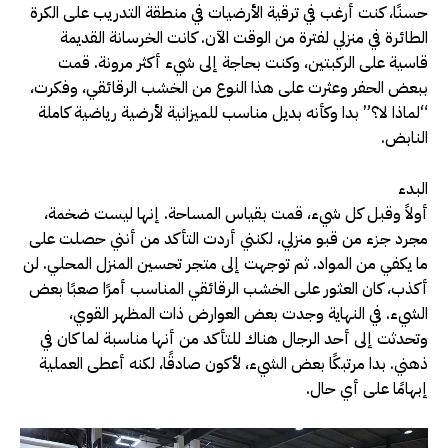
حسنًا، كنت أرغب في ترقية الأرضيات في منطقة التدريب على الكرة
الطائرة في منزلي لفترة من الوقت الآن. كانت الخرسانة القديمة
قاسية على الركبتين، وكنت بحاجة إلى شيء أكثر مرونة. قمت
ببعض الحفر وعثرت على هذا النوع من الخشب الرقائقي، وفكرت،
“لماذا لا؟” بدا وكأنه بديل مناسب للميزانية لأرضية رياضية كاملة
النابض.
البدء
أولاً وقبل كل شيء، قمت بقياس المساحة. إنها ليست ضخمة،
مجرد جزء من قبو منزلي، لكنني أردت التأكد من أنني حصلت على
ما يكفي من المواد. ثم توجهت إلى متجر تحسين المنزل المحلي. لن
أكذب، كان العثور على الخشب الرقائقي المناسب أمرًا صعبًا بعض
الشيء. في النهاية وجدت بعض العوارض ذات المظهر القوي،
وتحدثت إلى أحد الرجال هناك للتأكد من أنها مناسبة لما كان في
ذهني. بدا مرتبكًا بعض الشيء، لأكون صادقًا، لكنه أعطى العملية
إبهامًا على أي حال.