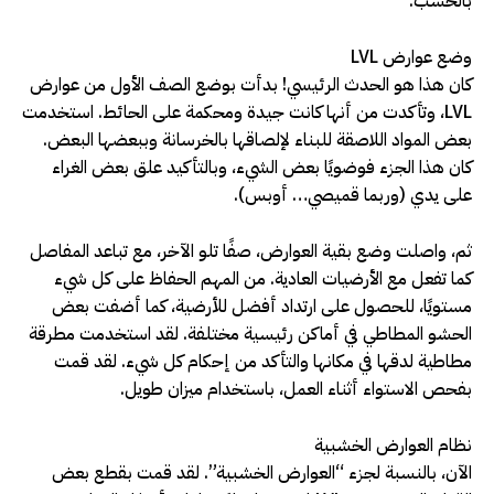
بالخشب.
وضع عوارض LVL
كان هذا هو الحدث الرئيسي! بدأت بوضع الصف الأول من عوارض
LVL، وتأكدت من أنها كانت جيدة ومحكمة على الحائط. استخدمت
بعض المواد اللاصقة للبناء لإلصاقها بالخرسانة وببعضها البعض.
كان هذا الجزء فوضويًا بعض الشيء، وبالتأكيد علق بعض الغراء
على يدي (وربما قميصي… أوبس).
ثم، واصلت وضع بقية العوارض، صفًا تلو الآخر، مع تباعد المفاصل
كما تفعل مع الأرضيات العادية. من المهم الحفاظ على كل شيء
مستويًا، للحصول على ارتداد أفضل للأرضية، كما أضفت بعض
الحشو المطاطي في أماكن رئيسية مختلفة. لقد استخدمت مطرقة
مطاطية لدقها في مكانها والتأكد من إحكام كل شيء. لقد قمت
بفحص الاستواء أثناء العمل، باستخدام ميزان طويل.
نظام العوارض الخشبية
الآن، بالنسبة لجزء “العوارض الخشبية”. لقد قمت بقطع بعض