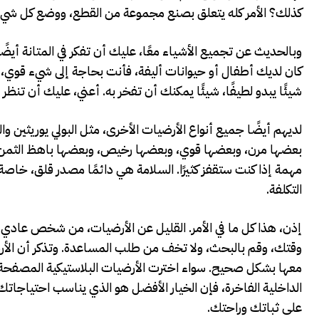
كذلك؟ الأمر كله يتعلق بصنع مجموعة من القطع، ووضع كل شيء 
وبالحديث عن تجميع الأشياء معًا، عليك أن تفكر في المتانة أيضً
كان لديك أطفال أو حيوانات أليفة، فأنت بحاجة إلى شيء قوي، 
شيئًا يبدو لطيفًا، شيئًا يمكنك أن تفخر به. أعني، عليك أن تنظر إل
لديهم أيضًا جميع أنواع الأرضيات الأخرى، مثل البولي يوريثين
بعضها مرن، وبعضها قوي، وبعضها رخيص، وبعضها باهظ الثمن. ي
مهمة إذا كنت ستقفز كثيرًا. السلامة هي دائمًا مصدر قلق، خاصة إ
التكلفة.
إذن، هذا كل ما في الأمر. القليل عن الأرضيات، من شخص عادي رأى
وقتك، وقم بالبحث، ولا تخف من طلب المساعدة. وتذكر أن الأرضي
معها بشكل صحيح. سواء اخترت الأرضيات البلاستيكية المصفحة لف
الداخلية الفاخرة، فإن الخيار الأفضل هو الذي يناسب احتياجاتك
على ثباتك وراحتك.