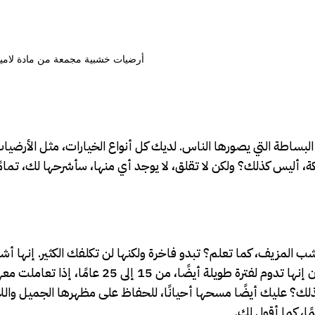
البساطة التي يصورها الناس. لديك كل أنواع الخيارات، مثل الأرضيا
ة، أليس كذلك؟ ولكن لا تقلق، لا يوجد أي منها، سأشرحها لك، تمامً
شب المزيف، كما تعلم؟ تبدو فاخرة ولكنها لن تكلفك الكثير. إنها أشي
كنت ملتزمًا بميزانية، مثل معظم الأشخاص الذين أعرفهم. يقولون إنها تدوم لفترة طويلة أيضًا، من 15
لك؟ عليك أيضًا مسحها أحيانًا، للحفاظ على مظهرها الجميل والل
ا، كما أقول لك.