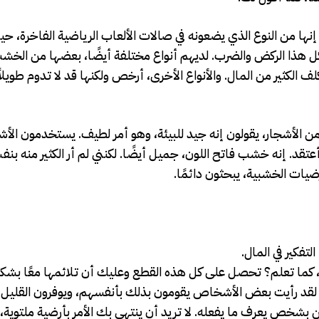
إنها من النوع الذي يضعونه في صالات الألعاب الرياضية الفاخرة، 
 كل هذا الركض والضرب. لديهم أنواع مختلفة أيضًا، بعضها من الخش
لكثير من المال. والأنواع الأخرى، أرخص ولكنها قد لا تدوم طويلاً
 الأشجار، يقولون إنه جيد للبيئة، وهو أمر لطيف. يستخدمون الأش
د. إنه خشب فاتح اللون، جميل أيضًا. لكنني لم أر الكثير منه بنفسي
ضيات الخشبية، يبحثون دائمًا.
لتفكير في المال.
، كما تعلم؟ تحصل على كل هذه القطع وعليك أن تلائمها معًا بش
هاء. لقد رأيت بعض الأشخاص يقومون بذلك بأنفسهم، ويوفرون القليل 
ن بشخص يعرف ما يفعله. لا تريد أن ينتهي بك الأمر بأرضية ملتوية،