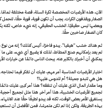
الآن، هذه الأرضيات المخصصة لكرة السلة، قصة مختلفة تمامًا. 
الصغار ويقذفون الكرات. يجب أن تكون قوية، قوية حقًا، لتحمل
وبعضها ليس حقيقيًا. الخشب الحقيقي، إنه شيء خاص، لكنه يكلف ا
كان الصغار صاخبين حقًا.
ثم هناك خشب “هيفيا”. يبدو فاخرًا، أليس كذلك؟ إنه من نوع من
لم يعد بإمكانهم صنع المطاط، لذلك لا يضيع أي شيء، على ما أعتق
يمكنني أن أخبرك بالكثير عنه. يبحث الناس دائمًا عن خيارات الأر
اختيار الأرضيات المناسبة أمر مهم، عليك أن تفكر فيما تحتاجه.
هل هي لتبدو جميلة؟ أم للدوس عليها؟
وما مقدار المال الذي عليك أن تنفقه؟ هذا أمر كبير، عليك دائمًا ا
تجميع الأرضيات الخشبية، هذا أمر آخر. هذا مثل تجميع أحجية
يستغرق الأمر بعض الوقت، لكنه قد يبدو لطيفًا حقًا عند الانت
بهذه الطريقة. ولكن إذا لم تكن متمرسًا، فمن الأفضل أن تستعي