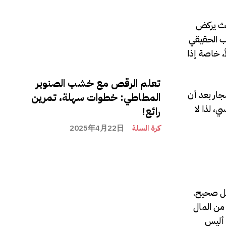
حيث يركض
ب الحقيقي
، خاصة إذا
تعلم الرقص مع خشب الصنوبر
جار بعد أن
المطاطي: خطوات سهلة، تمرين
، لذا لا
رائع!
كرة السلة
2025年4月22日
كل صحيح.
من المال
 أليس