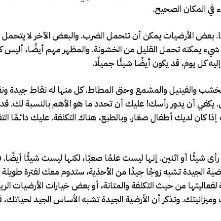
في المكان الصحيح.
ا. بعض الأرضيات يمكن أن تتحمل الضرب. والبعض الآخر لا يتحمل ذلك
شيء يمكنه تحمل القليل من الخشونة. والمظهر مهم أيضًا، أليس ك
يه كل يوم، قد يكون أيضًا شيئًا جميلًا.
 والخشب والفينيل والمشمع وحتى المطاط. كل منها له نقاط جيدة ون
كفي أن يدور رأسك! عليك أن تحدد ما هو الأهم بالنسبة لك. قد ت
ذا كان لديك أطفال صغار. وبالطبع، هناك التكلفة. عليك دائمًا التفك
 شيئًا أو اثنين. إنها ليست علمًا صعبًا، لكنها ليست شيئًا أيضًا.
ة الجيدة تشبه زوجًا جيدًا من الأحذية، ستدوم معك لفترة طويلة 
عاليتها من حيث التكلفة والمتانة، أو بعض خيارات الأرضيات الري
 وميزانيتك. وتذكر أن الأرضية الجيدة تشبه الأساس الجيد لحياتك،