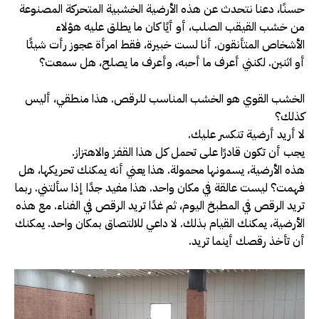
حسنًا، دعنا نتحدث عن هذه الأرضية الخشبية المتحركة المصنوعة
من خشب القيقب الصلب، أو أيًا كان ما يطلق عليه هؤلاء
الأشخاص المتأنقون. أنا لست خبيرة، فقط امرأة عجوز رأت شيئًا
أو اثنين. لكنني أعرف ما أحبه، وأعرف ما يصلح، هل سمعت؟
الخشب القوي هو الخشب المناسب للرقص. هذا منطقي، أليس
كذلك؟
لا أريد أرضية تنكسر عليك.
يجب أن تكون قادرًا على تحمل كل هذا القفز والاهتزاز.
هذه الأرضية، يسمونها محمولة. هذا يعني أنه يمكنك تحريكها، هل
فهمت؟ ليست عالقة في مكان واحد. هذا مفيد جدًا إذا سألتني. ربما
تريد الرقص في المطبخ اليوم، ثم غدًا تريد الرقص في الفناء. مع هذه
الأرضية، يمكنك القيام بذلك. لا داعي للالتصاق بمكان واحد. يمكنك
أن تأخذ رقصك أينما تريد.