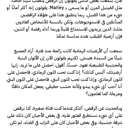
الآن، سمعت بعض الناس يقولون إن الرقص يتطلب شيئًا خاصًا،
مثل الفينيل المرن أو ما يسمى بـ Marley. يقولون إنه أكثر أمانًا أو
شيء من هذا القبيل. ربما ينطبق هذا على هؤلاء الراقصين
المتأنقين في الاستوديوهات. ولكن بالنسبة للأشخاص العاديين
مثلنا، الذين يريدون الاستمتاع قليلاً وربما أداء رقصة أو اثنتين،
فإن أرضية القيقب هذه مناسبة تمامًا.
سمعت أن الأرضيات الرمادية كانت رائجة منذ فترة. أراد الجميع
شيئًا من السيدة هينش. لكنهم يقولون الآن إن الألوان البنية
والخشبية الطبيعية تعود. حسنًا، أقول، احصل على ما تريد. إنها
أرضيتك، أليس كذلك؟ إذا كنت تحب اللون الرمادي، فاحصل على
اللون الرمادي. وإذا كنت تحب اللون البني، فاحصل على اللون البني.
أنا أحب أي شيء يبدو وكأنه خشب حقيقي. يجعل المكان دافئًا
ومريحًا، كما تعلمون؟
وبالحديث عن الرقص، أتذكر عندما كنت فتاة صغيرة، كنا نرقص
على أي شيء نستطيع العثور عليه. في بعض الأحيان كان ذلك على
شرفة خشبية، وفي بعض الأحيان كان على التراب في الفناء. لم تكن