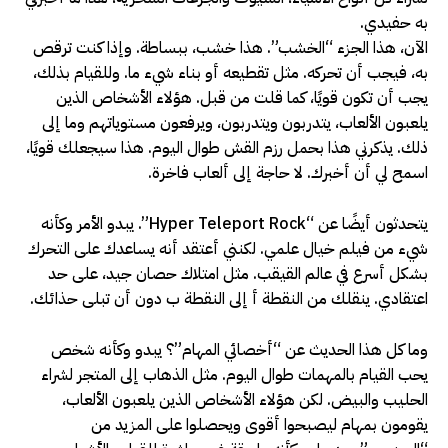
به حفيدي.
الآن، هذا الجزء “الخشب”. هذا خشب، ببساطة. وإذا كنت ترقص
به، فيجب أن تحركه. مثل تقطيعه أو بناء شيء ما. وللقيام بذلك،
يجب أن تكون قويًا، كما قلت من قبل. هؤلاء الأشخاص الذين
يلعبون الألعاب، يتدربون ويتدربون، ويرفعون مستوياتهم وما إلى
ذلك. يذكرني هذا بحمل رزم القش طوال اليوم. هذا سيجعلك قويًا،
اسمح لي أن أخبرك. لا حاجة إلى ألعاب فاخرة.
يتحدثون أيضًا عن “Hyper Teleport Rock”. يبدو الأمر وكأنه
شيء من فيلم خيال علمي. لكنني أعتقد أنه يساعدك على التحرك
بشكل أسرع في عالم القيقب. مثل امتلاك حصان جيد، على حد
اعتقادي. ينقلك من النقطة أ إلى النقطة ب دون أن تبلى حذائك.
وما كل هذا الحديث عن “أخصائي المهام”؟ يبدو وكأنه شخص
يحب القيام بالمهمات طوال اليوم. مثل الذهاب إلى المتجر لشراء
الحليب والبيض. لكن هؤلاء الأشخاص الذين يلعبون الألعاب،
يقومون بمهام ليصبحوا أقوى ويحصلوا على المزيد من