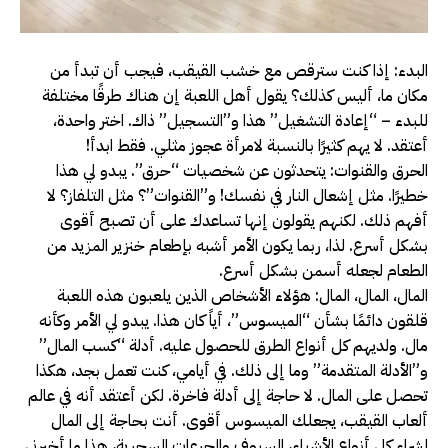
البدء: إذا كنت سترقص مع خشب القيقب، فيجب أن تبدأ من
مكان ما، أليس كذلك؟ يقول أهل اللعبة إن هناك طرقًا مختلفة
للبدء – “إعادة التشغيل” هذا و”التسجيل” ذاك. اختر واحدة،
أعتقد. لا يهم كثيرًا بالنسبة لامرأة عجوز مثلي. فقط ابدأ!
الحرق والقنوات: يتحدثون عن شخصيات “حرق”. يبدو لي هذا
خطيرًا. مثل إشعال النار في نفسك! و”القنوات”؟ مثل التلفاز؟ لا
أفهم ذلك. لكنهم يقولون إنها تساعدك على أن تصبح أقوى
بشكل أسرع. لذا، ربما يكون الأمر أشبه بإطعام خنزير المزيد من
الطعام لجعله أسمن بشكل أسرع.
المال، المال، المال: هؤلاء الأشخاص الذين يلعبون هذه اللعبة
قلقون دائمًا بشأن “الميسوس”، أياً كان هذا. يبدو لي الأمر وكأنه
مال. ولديهم كل أنواع الطرق للحصول عليه. أدلة “كسب المال”
و”الأدلة المتقدمة” وما إلى ذلك. في أيامي، كنت تعمل بجد، هكذا
تحصل على المال. لا حاجة إلى أدلة فاخرة. لكن أعتقد أنه في عالم
ألعاب القيقب، يجعلك الميسوس أقوى. أنت بحاجة إلى المال
لشراء كل أنواع الأشياء، السيوف والجرعات السحرية، هذا ما أخبرني