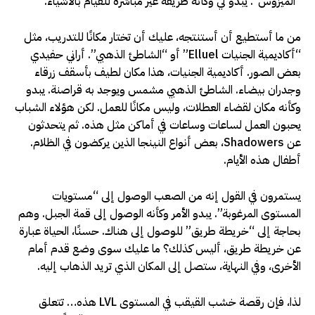
“الميزوس”. يبدو لي وكأنه طريقة غير مباشرة للقيام بالأشياء.
من ما أستطيع أن أستنتجه، عليك أن تختار مكانًا للتدريب، مثل
“أكاديمية الجنيات Elluel” أو “الشاطئ الذهبي”. أراني حفيدي
بعض الصور. أكاديمية الجنيات، هذا مكان لطيف بأسقف زرقاء
وجدران بيضاء. الشاطئ الذهبي مشمس ويوجد به قراصنة. يبدو
وكأنه مكان لقضاء العطلات، وليس مكانًا للعمل. لكن هؤلاء الشباب
يحبون العمل لساعات وساعات في أماكن مثل هذه. ثم يتحدثون
عن Shadowers، بعض أنواع النينجا الذين يركضون في الظلام.
أطفال هذه الأيام.
يستمرون في القول إنه من الصعب الوصول إلى “مستويات
المستوى المرغوبة”. يبدو الأمر وكأنه الوصول إلى قمة الجبل. وهم
بحاجة إلى “خريطة طريق” للوصول إلى هناك. حسنًا، الحياة عبارة
عن خريطة طريق، أليس كذلك؟ ما عليك سوى وضع قدم أمام
الأخرى، وفي النهاية، ستصل إلى المكان الذي تريد الذهاب إليه.
لذا، فإن رقصة خشب القيقب في المستوى LVL هذه… تتعلق