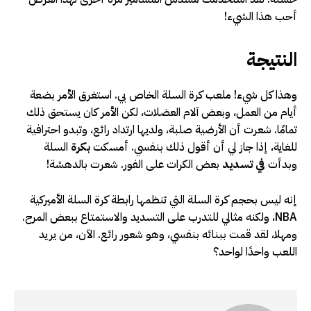
أحب هذا الشيء!
النتيجة
وهذا كل شيء! ملعب كرة السلة الخاص بي. استغرق الأمر بضعة
أيام من العمل، وبعض آلام العضلات، لكن الأمر كان يستحق ذلك
تمامًا. شعرت أن الأرضية صلبة، ولديها ارتداد رائع، وتبدو احترافية
للغاية، إذا جاز لي أن أقول ذلك بنفسي. أمسكت
بكرة
السلة
وبدأت
في تسديد
بعض الكرات على الفور. شعرت بالدهشة!
إنه ليس بحجم كرة السلة التي تنظمها رابطة كرة السلة الأميركية
NBA، ولكنه مثالي للتدرب على التسديد والاستمتاع ببعض المرح.
ومهلا، لقد قمت ببنائه بنفسي، وهو شعور رائع. الآن، من يريد
اللعب واحدًا لواحد؟