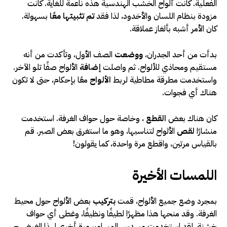
الفعلية. كانت ألواح الخشب الهندسية هذه ناعمة للغاية. كانت
مزودة بنظام اللسان والأخدود، لذا فقد
تم تثبيتها معًا
بسهولة.
كان الأمر أشبه بألغاز عملاقة.
بدأت من أحد الجدران،
ووضعت
الصف الأول، وتأكدت من أنه
مستقيم ومحاذي للألواح. ثم واصلت
إضافة
الألواح صفًا تلو الآخر.
واستخدمت مطرقة مطاطية لربط
الألواح
معًا بإحكام، حتى لا تكون
هناك أي فجوات.
كان هناك بعض
القطع
، وخاصة حول حواف الغرفة. استخدمت
منشارًا
لقص
الألواح لتناسبها، وهو ما استغرق بعض الصبر. قم
بالقياس مرتين، واقطع مرة واحدة، كما يقولون!
اللمسات الأخيرة
بمجرد وضع جميع الألواح، قمت
بتركيب
بعض الألواح حول محيط
الغرفة. وقد منحها هذا مظهرًا لطيفًا ونظيفًا، وغطى أي حواف
خشنة. لقد استخدمت مسدس المسامير مرة أخرى لهذا الغرض –