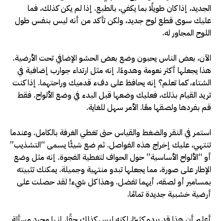
الجديد، إذا كان طويلًا بما يكفي، بالطبع. إذا لم يكن كذلك، فما
عليك سوى قطع لوح جديد، ولكن تأكد من أنه ليس بنفس طول
اللوح المجاور له.
الآن، بعض الناس يحبون وضع بعض الحشو الإضافي تحت الأرضية.
هذا يجعلها أكثر نعومة وهدوءًا. إنه مثل ارتداء جوارب إضافية في
الشتاء، كما تعلم؟ إنه يحافظ على دفء قدميك وراحتهما. إذا كنت
تريد القيام بذلك، فعليك وضعها قبل البدء في وضع الألواح. فقط
قم بفردها ولصقها معًا. الأمر سهل للغاية.
استمر في النقر والضغط والقياس حتى تغطي الغرفة بالكامل. وعندما
تنتهي، عليك إخراج هذه الفواصل. ثم ضع شيئًا يسمى “التشذيب”
أو “الألواح الأساسية” حول الحواف لتغطية الفجوة. إنه مثل وضع
الإطار على صورة، مما يجعلها تبدو منتهية وجميلة. يمكنك تثبيته
بمسامير أو لصقه، أيهما تفضل. وهذا كل شيء! لقد حصلت على
أرضية خشبية جديدة تمامًا.
أعلم أن هذا قد يبدو كثيرًا، لكنه ليس كذلك حقًا. إنها مجرد مسألة