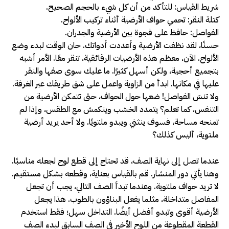
شريط القياس: للتأكد من أن كل شيء بالحجم الصحيح.
كتلة النقر: تحمي حواف الأرضية أثناء تركيب الألواح.
الفواصل: حافظ على فجوة بين الأرضية والجدران.
حسنًا، لقد نظفت الأرضية وأعددت أدواتك. حان الوقت لبدء وضع
الألواح. الآن، معظم هذه الأرضيات الرقائقية، تنقر معًا. الأمر أشبه
بتجميع أحجية، ولكن أسهل كثيرًا. ما عليك سوى صفها والنقر
عليها في مكانها. ابدأ من الزاوية واعمل على شق طريقك عبر الغرفة.
ولا تنسَ الفواصل! ضعها حول الحواف، حتى تتمكن الأرضية من
التنفس، كما تعلم؟ يتمدد الخشب وينكمش مع الطقس، وإذا لم
تمنحه مساحة، فسوف ينثني ويبدو ملتويًا. ولا أحد يريد أرضية
ملتوية، أليس كذلك؟
عندما تصل إلى نهاية الصف، قد تحتاج إلى قطع لوح لجعله مناسبًا.
وهنا يأتي دور المنشار. قم بالقياس بعناية، وقطعه بشكل مستقيم.
لا تريد حواف ملتوية. وعندما تبدأ الصف التالي، يجب أن تجعل
المفاصل متداخلة، مثلما يفعل البناؤون بالطوب. هذا يجعل
الأرضية أقوى وتبدو أفضل أيضًا. التداخل سهل؛ فقط استخدم
القطعة المقطوعة من اللوح الأخير في الصف السابق لبدء الصف