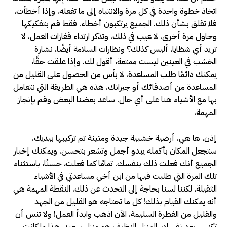
اتخاذ خطوة واحدة في كل مرة والانتباه إلى ما تفعله. وإذا أخطأت،
فلا تقلق بشأن ذلك. الجميع يرتكبون أخطاء. فقط قم بتفكيكها
وحاول مرة أخرى. لا عيب في ذلك. وتذكر ارتداء قفازات العمل. لا
تريد أي شظايا، أليس كذلك؟ ونظارات السلامة أيضًا، نشارة
الخشب في العينين ليست ممتعة، أقول لك. وإذا علقت حقًا،
يمكنك دائمًا طلب المساعدة. لا بأس من الحصول على القليل من
المساعدة من أصدقائك أو جيرانك. هذه هي الطريقة التي نتعامل
بها مع الأشياء هنا على أي حال. ساعد بعضنا البعض وقم بإنجاز
المهمة.
إذن، ها هي. أرضية خشبية جيدة ومتينة تم تركيبها بيديك.
ستجعل المكان بأكمله يبدو أجمل وتشعر بتحسن. ويمكنك إخبار
الجميع أنك فعلت ذلك بنفسك. تمامًا كما فعلت، حسنًا، باستثناء
تلك المرة التي طلبت فيها من ابن أخي مساعدتي في الأشياء
الثقيلة، لكننا لسنا بحاجة إلى التحدث عن ذلك. النقطة المهمة هي
أنه يمكنك القيام بذلك! كل ما تحتاجه هو القليل من الجهد
والقليل من الفطرة السليمة. الآن اذهب وابدأ العمل! ولا تنس أن
تكنس بعد نفسك. المنزل النظيف هو منزل سعيد، هذا ما كانت