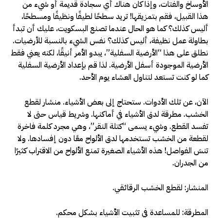
الأوساخ والفتات، وإذا كان هناك أي سجادة قديمة أو شيء من
هذا القبيل، فقم بتمزيقها! تريد سطحًا لطيفًا ونظيفًا ومسطحًا،
أليس كذلك؟ كما هو الحال عندما تصنع البسكويت، عليك أن تبدأ
بطاولة عمل نظيفة، أليس كذلك؟ نفس الشيء بالنسبة للأرضيات.
نطلق على هذا “الأرضية السفلية”، يبدو الأمر أنيقًا، لكنه يعني فقط
الأرضية الموجودة أسفل الأرضية. لذا قم بإعداد الأرضية السفلية
كما لو كنت تستعد لتناول العشاء يوم الأحد.
الآن، عن تلك الأدوات. ستحتاج إلى بعض الأشياء. منشار لقطع
الخشب. مطرقة لدق الأشياء في أماكنها. وشريط قياس حتى لا
تفسد القطع. وشيء يسمى “كتلة النقر”، وهي مجرد كلمة فاخرة
لقطعة من الخشب تستخدمها لدق الألواح معًا دون إفسادها. ولا
تنسَ الفواصل! هذه الأشياء الصغيرة تمنع الألواح من الاقتراب كثيرًا
من الجدران.
المنشار: لقطع الخشب الرقائقي.
المطرقة: للمساعدة في تثبيت الأشياء بشكل محكم.