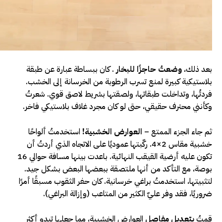
بعد ذلك،
وضعتُ حاجزًا للبخار
. كان ببساطة عبارة عن طبقة
بلاستيكية كبيرة لمنع تسرب الرطوبة من الخرسانة إلى الخشب.
فردتُها، وتداخلت طبقاتها، ولصقتها بشريط لاصق قوي. شعرتُ
وكأنني محترف حقيقي، حتى لو كان مجرد غلاف بلاستيكي فاخر.
ثم جاء الجزء الممتع –
العوارض الخشبية!
استخدمتُ ألواحًا
خشبية مقاس 2×4. ركّبتها عموديًا على الاتجاه الذي أردتُ أن
تكون عليه أرضية القيقب النهائية. باعدت بينها مسافة حوالي 16
بوصة، مع التأكد من أنها ملتصقة ببعضها البعض بشكل جيد.
لتثبيتها، استخدمتُ براغي خرسانية. كان حفر الثقوب مسبقًا أمرًا
ضروريًا، فقد وفر عليّ الكثير من المتاعب (وإزالة البراغي).
قمتُ
بتعديل مفاصل
العوارض الخشبية، مما جعلها تبدو أكثر