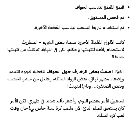
قطع القطع لتناسب الحواف.
تم فحص المستوى.
تم استخدام شريط السحب ليناسب القطعة الأخيرة.
كانت الألواح القليلة الأخيرة صعبة بعض الشيء – اضطررتُ
لاستخدام رافعة لتثبيتها بإحكام. لكن في النهاية، تمكنتُ من تثبيتها
جميعًا!
أخيرًا،
أضفتُ بعض الزخارف حول الحواف
لتغطية فجوة التمدد
وإضفاء مظهر نهائي. بعض الزوايا المائلة، وقليل من حشو الخشب،
وبعض الصنفرة… وبام! انتهيتُ!
استغرق الأمر معظم اليوم، وأشعر بألم شديد في ظهري، لكن الأمر
كان يستحق العناء. لديّ الآن ملعب كرة سلة خاص بي! حان وقت
لعب كرة السلة.