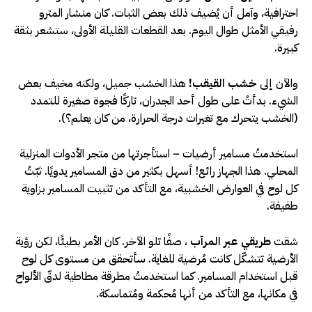
احترافية، وآمل أن يُضيف ذلك بعض الثبات. كان منشار المترو
رفيقي الأمثل طوال اليوم. بعد القطعات القليلة الأولى، ستشعر بثقة
كبيرة.
والآن إلى
خشب القيقب!
هذا الخشب جميل، ولكنه مخيف بعض
الشيء. بدأتُ على طول أحد الجدران، تاركًا فجوة صغيرة للتمدد
(الخشب يتحرك مع تغيرات درجة الحرارة، من كان يعلم؟).
استخدمتُ مسامير أرضيات – استأجرتها من متجر الأدوات المنزلية
المحلي. هذا الجهاز رائع! أسهل بكثير من دق المسامير يدويًا. ثبّتُ
كل لوح في العوارض الخشبية، مع التأكد من تثبيت المسامير بزاوية
طفيفة.
شقت
طريقي عبر المرآب
، صفًا تلو الآخر. كان الأمر بطيئًا، لكن رؤية
الأرضية تتشكّل كانت مُرضية للغاية. سأتحقق من مستوى كل لوح
قبل استخدام المسامير. كما استخدمتُ مطرقة مطاطية لدقّ الألواح
في مكانها، مع التأكد من أنها مُحكمة ومُتماسكة.