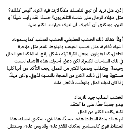
إذن، هل تريد أن تبني لنفسك مكانًا لترتد فيه الكرة، أليس كذلك؟
مثل هؤلاء الرجال على شاشة التلفزيون؟ حسنًا، لقد رأيت شيئًا أو
اثنين، ويمكنني أن أخبرك، أن لديك خيارات. الكثير منها.
أولاً، هناك ذلك الخشب الحقيقي. الخشب الصلب، كما يسمونه.
أشياء فاخرة، مثل خشب القيقب والبلوط. ناعم مثل مؤخرة
الطفل، كما يقولون. يجعل الكرة ترتد بشكل رائع، تمامًا كما هو الحال
في تلك الساحات الكبيرة. لكن دعني أخبرك، هذه الأشياء ليست
رخيصة. ويتطلب وضعها الكثير من العمل. يجب التأكد من أنها كلها
مستوية وما إلى ذلك. الكثير من الضجة بالنسبة لذوقي، ولكن مهلاً،
إذا كان لديك المال والوقت، فافعل ذلك.
الخشب الصلب جيد للارتداد
يبدو جميلاً حقًا، على ما أعتقد
لكنه يكلف الكثير من المال
ثم هناك مادة المطاط هذه. حسنًا، هذا شيء يمكنني تحمله. هذا
المطاط قوي كالمسامير. يمكنك القفز عليه والدوس عليه، وستظل