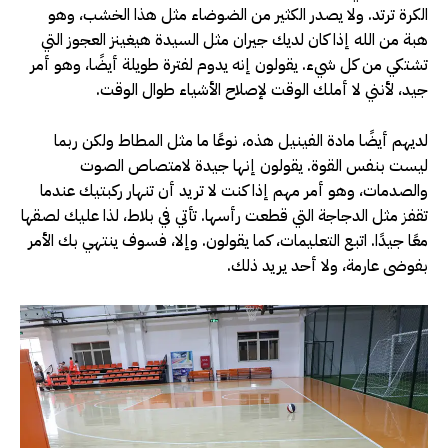
الكرة ترتد. ولا يصدر الكثير من الضوضاء مثل هذا الخشب، وهو
هبة من الله إذا كان لديك جيران مثل السيدة هيغينز العجوز التي
تشتكي من كل شيء. يقولون إنه يدوم لفترة طويلة أيضًا، وهو أمر
جيد، لأنني لا أملك الوقت لإصلاح الأشياء طوال الوقت.
لديهم أيضًا مادة الفينيل هذه، نوعًا ما مثل المطاط ولكن ربما
ليست بنفس القوة. يقولون إنها جيدة لامتصاص الصوت
والصدمات، وهو أمر مهم إذا كنت لا تريد أن تنهار ركبتيك عندما
تقفز مثل الدجاجة التي قطعت رأسها. تأتي في بلاط، لذا عليك لصقها
معًا جيدًا. اتبع التعليمات، كما يقولون. وإلا، فسوف ينتهي بك الأمر
بفوضى عارمة، ولا أحد يريد ذلك.