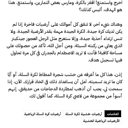
اخرج واستمتع! اقفز بالكرة، ومارس بعض التمارين، واستمتع. هذا
هو الهدف، أليس كذلك؟
وهناك شيء آخر، لا تنفق كل أموالك على أرضيات فاخرة إذا لم
يكن لديك كرة جيدة. الكرة الجيدة مهمة بقدر الأرضية الجيدة. ولا
تنس ارتداء أحذية جيدة، وإلا ستعرج مثل الرجل العجوز جينكينز
الذي يعاني من ركبته السيئة. ومن أجل الله، تأكد من حصولك على
مساحة كافية! فأنت لا تريد الاصطدام بالجدران في كل مرة تحاول
فيها تسجيل هدف.
إذن، هذا كل ما أعرفه عن خشب شجرة المطاط لكرة السلة، أو أيًا
كان ما تريد تسميته. آمل أن يساعدك ذلك في اتخاذ قرارك. الآن، إذا
سمحت لي، يجب أن أذهب لمطاردة الدجاجات من حديقتي. إنهم
أسوأ من مجموعة من لاعبي كرة السلة، كما أقول لك.
العلامات
أرضيات خشبية لكرة السلة
أرضيات كرة السلة الرياضية
الأرضيات الرياضية الخشبية