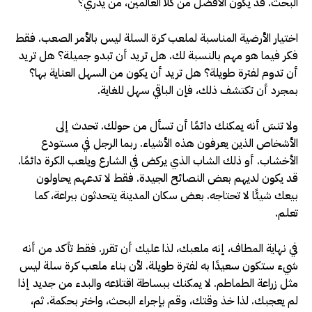
البحث. قد يكون الأفضل من كلا العالمين، من يدري؟
اختيار الأرضية المناسبة لملعب كرة السلة ليس بالأمر الصعب. فقط
فكر فيما هو مهم بالنسبة لك. هل تريد أن تبدو جميلة؟ هل تريد
أن تدوم لفترة طويلة؟ هل تريد أن يكون من السهل العناية بها؟
بمجرد أن تكتشف ذلك، فإن الباقي سهل للغاية.
ولا تنسَ أنه يمكنك دائمًا أن تسأل من حولك. تحدث إلى
الأشخاص الذين يعرفون هذه الأشياء. ربما الرجل في مستودع
الأخشاب. أو ذلك الشاب الذي يركض في الشارع ويلعب الكرة دائمًا.
قد يكون لديهم بعض النصائح الجيدة. فقط لا تدعهم يحاولون
بيعك شيئًا لا تحتاجه. بعض سكان المدينة يتحدثون ببراعة، كما
تعلم.
في نهاية المطاف، إنه ملعبك، لذا عليك أن تقرر. فقط تأكد من أنه
شيء ستكون سعيدًا به لفترة طويلة. لأن بناء ملعب كرة سلة ليس
مثل زراعة الطماطم. لا يمكنك ببساطة اقتلاعه والبدء من جديد إذا
لم يعجبك. لذا خذ وقتك، وقم بإجراء البحث، واختر بحكمة. ثم،