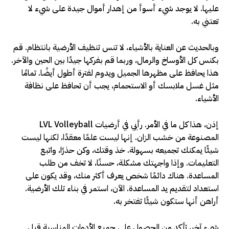
عليها. لا يوجد شيء أسوأ من إهدار أموال جيدة على شيء لا
تعتني به.
وبالحديث عن العناية بالأشياء، لا تنس تنظيف الأرضية بانتظام. قم
بكنس كل الأوساخ والرمال، وربما قم بفركها جيدًا بين الحين والآخر.
هذا يحافظ على مظهرها الجميل ويدوم لفترة أطول أيضًا. تمامًا
مثل غسل ملابسك أو الاستحمام، يجب أن تحافظ على نظافة
الأشياء.
إذن، هذا كل ما في الأمر. رأيي في أرضيات LVL Volleyball
المصنوعة من خشب الزان. إنها ليست علمًا معقدًا، لكنها ليست
شيئًا يمكنك تجميعه بسهولة. خذ وقتك، وكن حذرًا، واتبع
التعليمات. وإذا واجهتك مشكلة، حسنًا، لا تخف من طلب
المساعدة. هناك دائمًا شخص يعرف أكثر منك، وقد يكون على
استعداد لتقديم يد المساعدة. الآن، استمر في بناء تلك الأرضية.
أراهن أنها ستكون شيئًا تفتخر به.
شيء آخر، تأكد من الحصول على جميع الأدوات المناسبة قبل