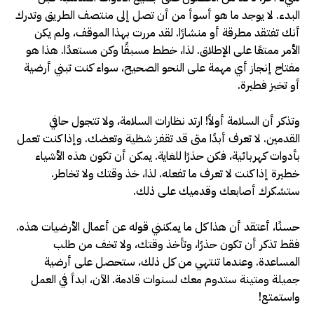
البدء. لا يوجد ما هو أسوأ من أن تصل إلى منتصف الطريق وتدرك
أنك تفتقد مطرقة أو منشارًا. لقد مررت بهذا الموقف، ولم يكن
الأمر ممتعًا على الإطلاق. لذا، خطط مسبقًا وكن مستعدًا. هذا هو
مفتاح إنجاز أي مهمة على النحو الصحيح، سواء كنت تبني أرضية
أو تخبز فطيرة.
وتذكر أن السلامة أولاً! ارتد نظارات السلامة، ولا تتجول حافي
القدمين. لا تعرف أبدًا متى قد تقفز شظية وتعضك. وإذا كنت تعمل
بأدوات كهربائية، فكن حذرًا للغاية. يمكن أن تكون هذه الأشياء
خطيرة إذا كنت لا تعرف ما تفعله. لذا، خذ وقتك ولا تخاطر.
ستشكرك أصابعك وقدميك على ذلك.
حسنًا، أعتقد أن هذا كل ما يمكنني قوله عن أعمال الأرضيات هذه.
فقط تذكر أن تكون حذرًا، وتأخذ وقتك، ولا تخف من طلب
المساعدة. وعندما تنتهي من كل ذلك، ستحصل على أرضية
جميلة ومتينة ستدوم معك لسنوات قادمة. الآن، ابدأ في العمل
واستمتع!