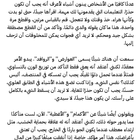
عددًا كافيًا من الأشخاص يبنون أشياء لأعرف أنه يجب أن تكون
حذرًا. التعليمات التي يقدمونها لك مهمة. اقرأها جيدًا، حتى لو بدت
وكأنها هراء. خذ وقتك ولا تتعجل. قم بالقياس مرتين، واقطع مرة
واحدة، هذا ما كان يقوله والدي دائمًا. وتأكد من أن القطع مصطفة
بشكل جيد ومحكم. لا تريد أي فجوات يمكن للمخلوقات أن تزحف
إليها.
سمعت أن هناك شيئًا يسمى “العوارض” و”الروافد”. يبدو الأمر
معقدًا، لكنني أعتقد أنه يعني فقط التأكد من توزيع الوزن بالتساوي.
فمثلاً عندما تحمل دلوًا ثقيلًا، يجب أن تمسكه في المنتصف، أليس
كذلك؟ نفس الشيء. وإذا كنت تضع هذه الأشياء في الطابق العلوي،
حسنًا، يجب أن تكون حذرًا للغاية. لا تريد أن يسقط الشيء بالكامل
على رأسك. لن يكون هذا جيدًا، لا سيدي.
ويقولون أيضًا شيئًا عن “الأكمام” و”الأغطية”. الآن، لست متأكدًا
مما يدور حوله ذلك، لكنني أعتقد أنه له علاقة بحماية الخشب. مثل
ارتداء معطف عندما يكون الجو باردًا في الخارج. يجب أن تعتني
بأغراضك، هذا أمر مؤكد. خاصة إذا أنفقت مبلغًا كبيرًا من المال