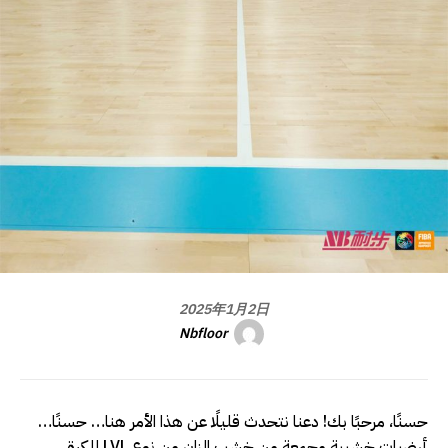
2025年1月2日
Nbfloor
حسنًا، مرحبًا بك! دعنا نتحدث قليلًا عن هذا الأمر هنا… حسنًا…
أرضيات خشبية مجمعة من خشب الزان من نوع LVL للكرة