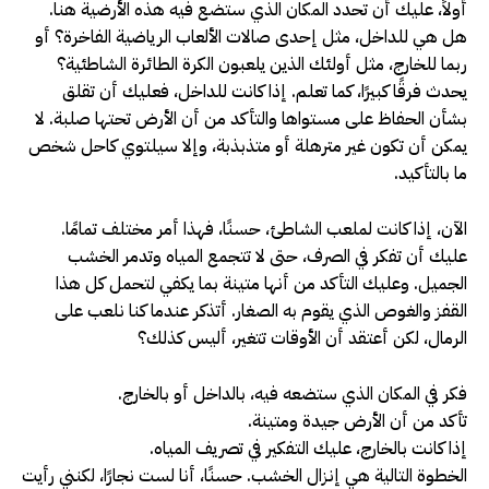
أولاً، عليك أن تحدد المكان الذي ستضع فيه هذه الأرضية هنا.
هل هي للداخل، مثل إحدى صالات الألعاب الرياضية الفاخرة؟ أو
ربما للخارج، مثل أولئك الذين يلعبون الكرة الطائرة الشاطئية؟
يحدث فرقًا كبيرًا، كما تعلم. إذا كانت للداخل، فعليك أن تقلق
بشأن الحفاظ على مستواها والتأكد من أن الأرض تحتها صلبة. لا
يمكن أن تكون غير مترهلة أو متذبذبة، وإلا سيلتوي كاحل شخص
ما بالتأكيد.
الآن، إذا كانت لملعب الشاطئ، حسنًا، فهذا أمر مختلف تمامًا.
عليك أن تفكر في الصرف، حتى لا تتجمع المياه وتدمر الخشب
الجميل. وعليك التأكد من أنها متينة بما يكفي لتحمل كل هذا
القفز والغوص الذي يقوم به الصغار. أتذكر عندما كنا نلعب على
الرمال، لكن أعتقد أن الأوقات تتغير، أليس كذلك؟
فكر في المكان الذي ستضعه فيه، بالداخل أو بالخارج.
تأكد من أن الأرض جيدة ومتينة.
إذا كانت بالخارج، عليك التفكير في تصريف المياه.
الخطوة التالية هي إنزال الخشب. حسنًا، أنا لست نجارًا، لكنني رأيت