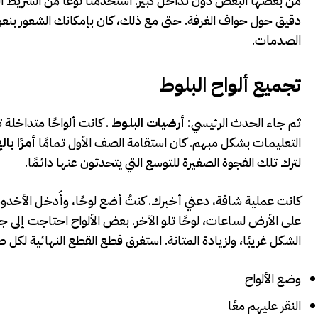
من بعضها البعض دون تداخل كبير. استخدمنا نوعًا من الشريط ال
دقيق حول حواف الغرفة. حتى مع ذلك، كان بإمكانك الشعور بنع
الصدمات.
تجميع ألواح البلوط
ثم جاء الحدث الرئيسي:
أرضيات البلوط
. كانت ألواحًا متداخلة 
التعليمات بشكل مبهم. كان استقامة الصف الأول تمامًا
أمرًا با
لترك تلك الفجوة الصغيرة للتوسع التي يتحدثون عنها دائمًا.
كانت عملية شاقة، دعني أخبرك. كنتُ أضع لوحًا، وأُدخل الأخدود 
على الأرض لساعات، لوحًا تلو الآخر. بعض الألواح احتاجت إلى جه
الشكل غريبًا، ولزيادة المتانة. استغرق قطع القطع النهائية لك
وضع الألواح
النقر عليهم معًا