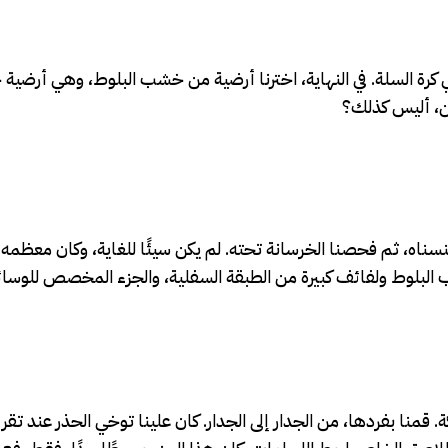
 كرة السلة. في النهاية، اخترنا أرضية من خشب البلوط، وهي أرضية
ين، أليس كذلك؟
نسناه، ثم فحصنا الخرسانة تحته. لم يكن سيئًا للغاية، وكان معظمه 
البلوط ولفائف كبيرة من الطبقة السفلية، والجزء المخصص للوسائد.
قمنا بفردها، من الجدار إلى الجدار. كان علينا توخي الحذر عند تق