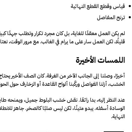
قياس وقطع القطع النهائية
ترنح المفاصل
لم يكن العمل معقدًا للغاية، بل كان مجرد تكرار وتطلب جهدًا كبي
قليلًا، لكن العمل سار على ما يرام في الغالب. مع مرور الوقت، نعتا
اللمسات الأخيرة
أخيرًا، وصلنا إلى الجانب الآخر من الغرفة. كان الصف الأخير يحت
الخشب، أزلنا الفواصل وركّبنا ألواح القاعدة أو الزخارف حول الح
عند النظر إليه، بدا رائعًا. نقش خشب البلوط جميل، ويمنحه طابعً
الوسادة أسفله. يبدو متينًا، لكن ليس صلبًا كالصخر. جاهز للانطلاق 
النهاية.