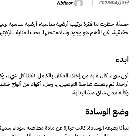
Nbfloor
2025年4月8日
حسنًا، خطرت لنا فكرة تركيب أرضية مناسبة، أرضية مناسبة لرمي
حقيقية، لكن الأهم هو وجود وسادة تحتها. يجب العناية بالركبت
ابدء
أول شيء، كان لا بد من إخلاء المكان بالكامل. نقلنا كل شيء، وك
أراحنا. ثم وصلت شاحنة التوصيل. يا رجل، أكوام من ألواح خشب 
وكأنه عمل شاق منذ البداية.
وضع الوسادة
بدأنا بطبقة الوسادة. كانت عبارة عن مادة مطاطية سوداء سميكة. 