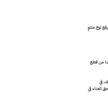
ع لوح ملتوٍ
غنا من قطع
يف في
حق العناء في