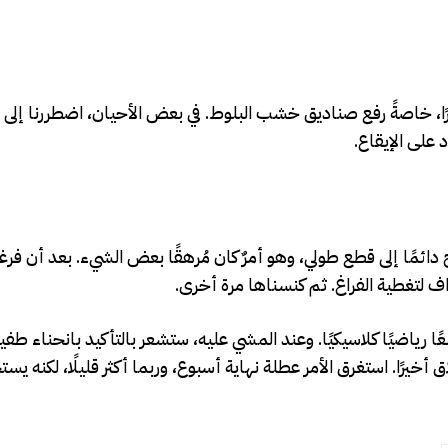
رًا، خاصةً رفع صناديق خشب البلوط. في بعض الأحيان، اضطررنا إلى رف
د على الإيقاع.
اج دائمًا إلى قطع طولي، وهو أمرٌ كان مُرهقًا بعض الشيء. بعد أن فر
واف لتغطية الفراغ. ثم كنسناها مرة أخرى.
ا رياضيًا كلاسيكيًا. وعند المشي عليه، ستشعر بالتأكيد بانحناء طف
أخيرًا. استغرق الأمر عطلة نهاية أسبوع، وربما أكثر قليلًا، لكنه يست