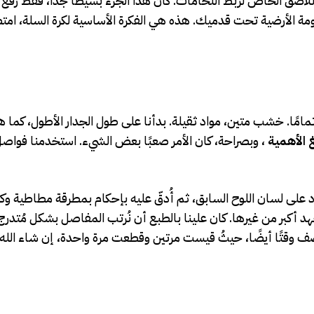
لاصق الخاص لربط اللحامات. كان هذا الجزء بسيطًا جدًا، فقط رفع
ومة الأرضية تحت قدميك. هذه هي الفكرة الأساسية لكرة السلة، 
تمامًا. خشب متين، مواد ثقيلة. بدأنا على طول الجدار الأطول، كما 
لغ الأهمية
، وبصراحة، كان الأمر صعبًا بعض الشيء. استخدمنا فواصل
على لسان اللوح السابق، ثم أُدقّ عليه بإحكام بمطرقة مطاطية وكتل
د أكبر من غيرها. كان علينا بالطبع أن نُرتب المفاصل بشكل مُتدرج،
ل صف وقتًا أيضًا، حيثُ قيست مرتين وقطعت مرة واحدة، إن شاء الله.