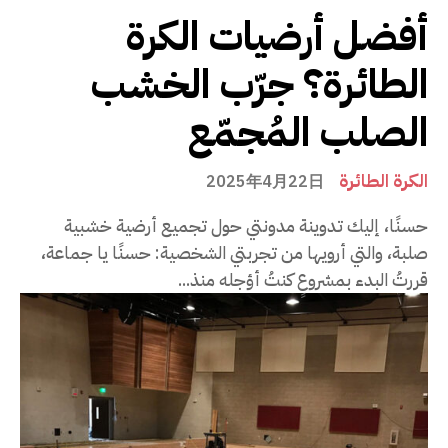
أفضل أرضيات الكرة
الطائرة؟ جرّب الخشب
الصلب المُجمّع
الكرة الطائرة
2025年4月22日
حسنًا، إليك تدوينة مدونتي حول تجميع أرضية خشبية
صلبة، والتي أرويها من تجربتي الشخصية: حسنًا يا جماعة،
قررتُ البدء بمشروعٍ كنتُ أؤجله منذ...