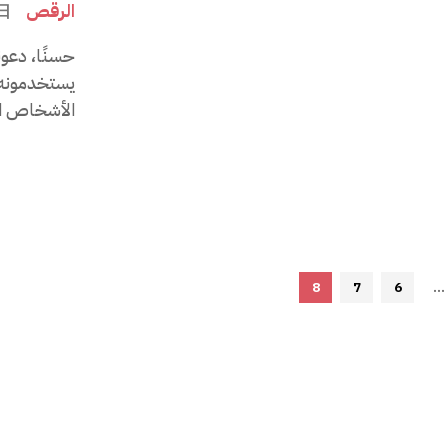
الرقص
日
حسنًا، دعون
يستخدمونه 
الأشخاص ال
8
7
6
...