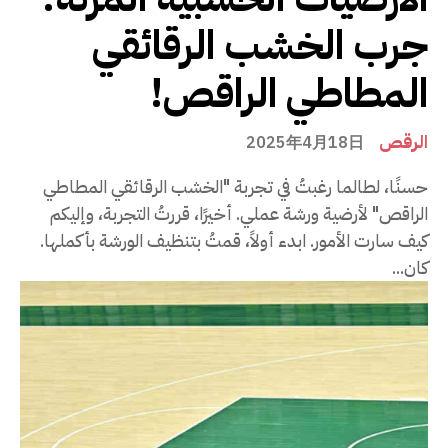
جرب الخشب الرقائقي
المطاطي الراقص!
الرقص
2025年4月18日
حسنًا، لطالما رغبتُ في تجربة "الخشب الرقائقي المطاطي
الراقص" لأرضية ورشة عملي. أخيرًا، قررتُ التجربة، وإليكم
كيف سارت الأمور. ابدء أولاً، قمتُ بتنظيف الورشة بأكملها.
كان...