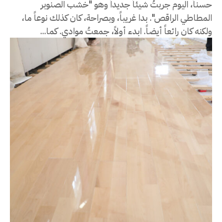
حسناً، اليوم جربتُ شيئاً جديداً وهو "خشب الصنوبر
المطاطي الراقص". بدا غريباً، وبصراحة، كان كذلك نوعاً ما،
ولكنه كان رائعاً أيضاً. ابدء أولاً، جمعتُ موادي. كما...